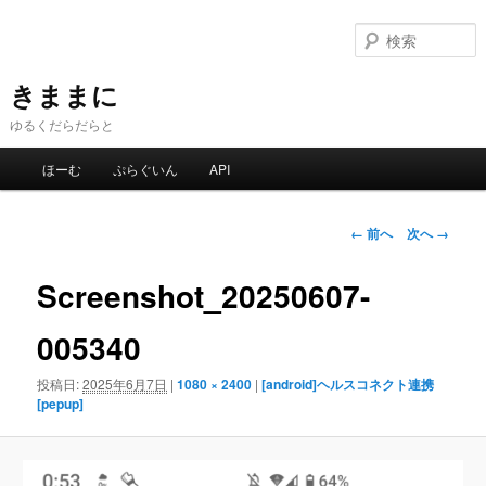
メ
イ
ン
コ
きままに
ン
ゆるくだらだらと
テ
ン
メ
ほーむ
ぷらぐいん
API
ツ
イ
へ
ン
移
メ
画
← 前へ
次へ →
動
ニ
像
ュ
ナ
Screenshot_20250607-
ー
ビ
ゲ
005340
ー
シ
投稿日:
2025年6月7日
|
1080 × 2400
|
[android]ヘルスコネクト連携
ョ
[pepup]
ン