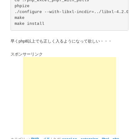
cd ./php_excel_php7_with_pulls

phpize

./configure --with-libxl-incdir=../libxl-4.2.0/inc
make

早くphp8以上でも正しく入るようになって欲しい・・・
スポンサーリンク
カテゴリー:
PHP
、
メモ
|
タグ:
excel.so
、
extension
、
libxl
、
php
、