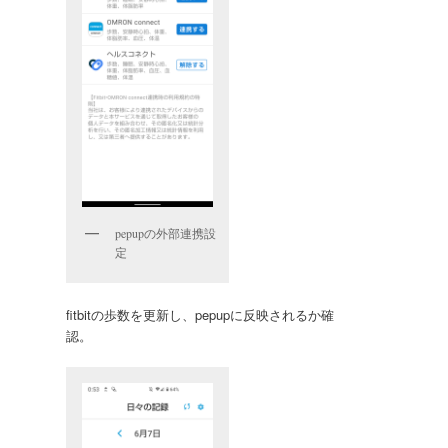
pepupの外部連携設
定
fitbitの歩数を更新し、pepupに反映されるか確
認。