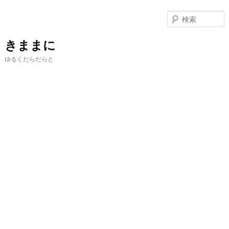
メ
イ
ン
コ
きままに
ン
ゆるくだらだらと
テ
ン
ツ
へ
移
動