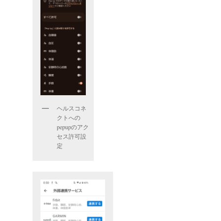
ヘルスコネ
クトへの
pepupのアク
セス許可設
定