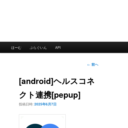
メ
ほーむ
ぷらぐいん
API
イ
ン
メ
投
←
前へ
ニ
稿
ュ
ナ
[android]ヘルスコネ
ー
ビ
ゲ
クト連携[pepup]
ー
シ
投稿日時:
2025年6月7日
ョ
ン