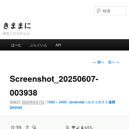
メ
イ
ン
コ
きままに
ン
ゆるくだらだらと
テ
ン
メ
ほーむ
ぷらぐいん
API
ツ
イ
へ
ン
移
メ
画
← 前へ
次へ →
動
ニ
像
ュ
ナ
Screenshot_20250607-
ー
ビ
ゲ
003938
ー
シ
投稿日:
2025年6月7日
|
1080 × 2400
|
[android]ヘルスコネクト連携
ョ
[pepup]
ン