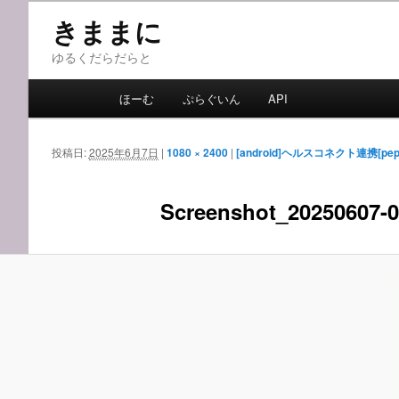
メ
きままに
イ
ン
ゆるくだらだらと
コ
メ
ン
ほーむ
ぷらぐいん
API
イ
テ
ン
ン
メ
投稿日:
2025年6月7日
|
1080 × 2400
|
[android]ヘルスコネクト連携[pep
ツ
ニ
へ
ュ
移
Screenshot_20250607-
ー
動