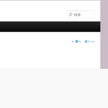
検
索
画
← 前へ
次へ →
像
ナ
ビ
ゲ
ー
シ
ョ
ン