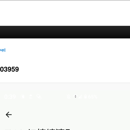
up]
003959