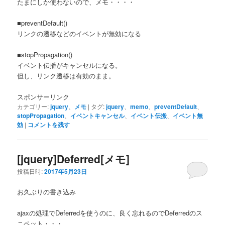
たまにしか使わないので、メモ・・・・
■preventDefault()
リンクの遷移などのイベントが無効になる
■stopPropagation()
イベント伝播がキャンセルになる。
但し、リンク遷移は有効のまま。
スポンサーリンク
カテゴリー:
jquery
、
メモ
|
タグ:
jquery
、
memo
、
preventDefault
、
stopPropagation
、
イベントキャンセル
、
イベント伝搬
、
イベント無
効
|
コメントを残す
[jquery]Deferred[メモ]
投稿日時:
2017年5月23日
お久ぶりの書き込み
ajaxの処理でDeferredを使うのに、良く忘れるのでDeferredのス
ニペット・・・