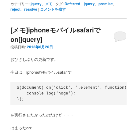
カテゴリー:
jquery
、
メモ
|
タグ:
Deferred
、
jquery
、
promise
、
reject
、
resolve
|
コメントを残す
[メモ]iphoneモバイルsafariで
on[jquery]
投稿日時:
2013年6月26日
おひさしぶりの更新です。
今日は、iphoneのモバイルsafariで
$(document).on('click', '.element', function(){

    console.log('hoge');

を実行させたかったのだけど・・・
はまったorz