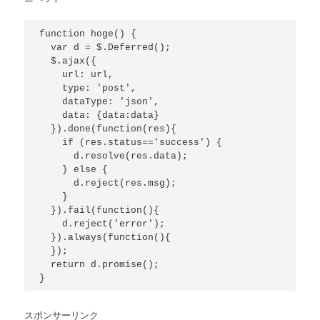
function hoge() {

  var d = $.Deferred();

  $.ajax({

    url: url,

    type: 'post',

    dataType: 'json',

    data: {data:data}

  }).done(function(res){

    if (res.status=='success') {

      d.resolve(res.data);

    } else {

      d.reject(res.msg);

    }

  }).fail(function(){

    d.reject('error');

  }).always(function(){

  });

  return d.promise();

}
スポンサーリンク