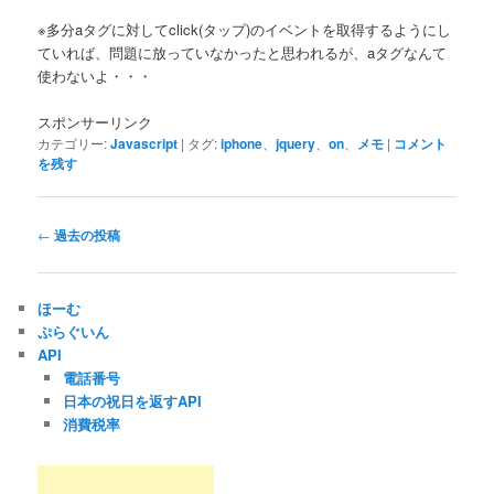
※多分aタグに対してclick(タップ)のイベントを取得するようにし
ていれば、問題に放っていなかったと思われるが、aタグなんて
使わないよ・・・
スポンサーリンク
カテゴリー:
Javascript
|
タグ:
iphone
、
jquery
、
on
、
メモ
|
コメント
を残す
投
←
過去の投稿
稿
ナ
ビ
ほーむ
ゲ
ぷらぐいん
ー
API
シ
電話番号
ョ
日本の祝日を返すAPI
ン
消費税率