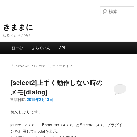
メ
サ
イ
ブ
ン
コ
コ
ン
きままに
ン
テ
ゆるくだらだらと
テ
ン
ン
ツ
メ
ほーむ
ぷらぐいん
API
ツ
へ
イ
へ
移
ン
移
動
メ
「
JAVASCRIPT
」カテゴリーアーカイブ
動
ニ
ュ
[select2]上手く動作しない時の
ー
メモ[dialog]
投稿日時:
2019年2月13日
お久しぶりです。
jquery（3.x.x）、Bootstrap（4.x.x）とSelect2（4.x）プラグイ
ンを利用してmodalを表示。