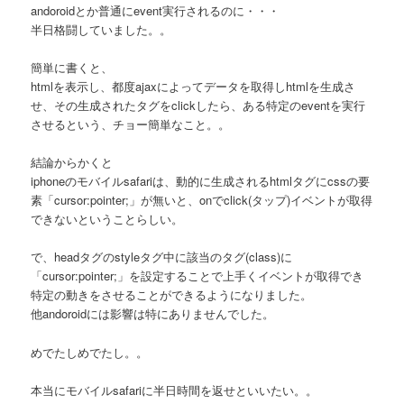
andoroidとか普通にevent実行されるのに・・・
半日格闘していました。。
簡単に書くと、
htmlを表示し、都度ajaxによってデータを取得しhtmlを生成さ
せ、その生成されたタグをclickしたら、ある特定のeventを実行
させるという、チョー簡単なこと。。
結論からかくと
iphoneのモバイルsafariは、動的に生成されるhtmlタグにcssの要
素「cursor:pointer;」が無いと、onでclick(タップ)イベントが取得
できないということらしい。
で、headタグのstyleタグ中に該当のタグ(class)に
「cursor:pointer;」を設定することで上手くイベントが取得でき
特定の動きをさせることができるようになりました。
他andoroidには影響は特にありませんでした。
めでたしめでたし。。
本当にモバイルsafariに半日時間を返せといいたい。。