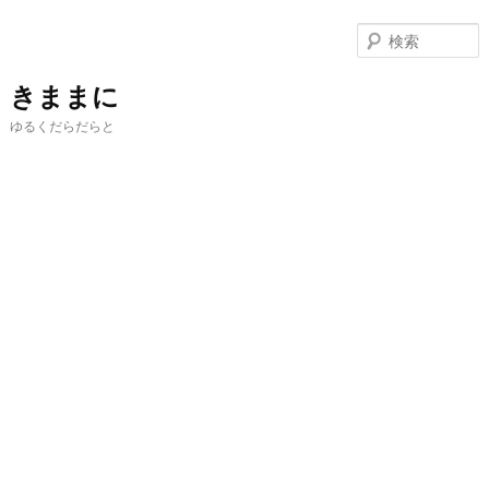
メ
サ
イ
ブ
ン
コ
コ
ン
きままに
ン
テ
ゆるくだらだらと
テ
ン
ン
ツ
ツ
へ
へ
移
移
動
動