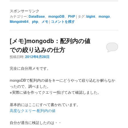
スポンサーリンク
カテゴリー:
DataBase
、
mongoDB
、
PHP
|
タグ:
bigint
、
mongo
、
MongoInt64
、
php
、
メモ
|
コメントを残す
[メモ]mongodb：配列内の値
での絞り込みの仕方
投稿日時:
2012年6月28日
完全に自分用メモです。
mongoDBで配列内の値をキーにどうやって絞り込むか解らなか
ったので、調べました。
※実際に値を作ってクエリー投げてみて確認しました。
基本的にはここにすべて書かれています。
高度なクエリー-配列内の値
自分が適当に検証したのは・・