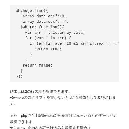
db.hoge.find({

  "array_data.age":18,

  "array_data.sex":"m",

  $where: function(){

    var arr = this.array_data;

    for (var i in arr) {

      if (arr[i].age==18 && arr[i].sex == "m"){

        return true;

      }

    }

   return false;

  }

結果はid:2の行のみを取得できます。
※$whereのスクリプトを書かないとid:1も対象として取得されま
す。
また、phpでも上記$where部分を書けば思った通りのデータ行が
取得できます。
更にarray_data内の該当行のみを取得する場合は、