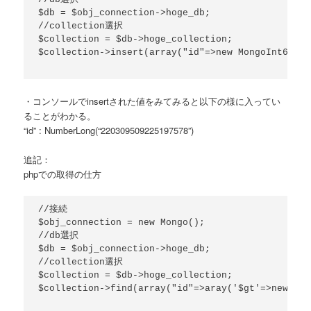
$db = $obj_connection->hoge_db;

//collection選択

$collection = $db->hoge_collection;

$collection->insert(array("id"=>new MongoInt64(22
・コンソールでinsertされた値をみてみると以下の様に入ってい
ることがわかる。
“id” : NumberLong(“220309509225197578”)
追記：
phpでの取得の仕方
//接続

$obj_connection = new Mongo();

//db選択

$db = $obj_connection->hoge_db;

//collection選択

$collection = $db->hoge_collection;

$collection->find(array("id"=>aray('$gt'=>new Mon