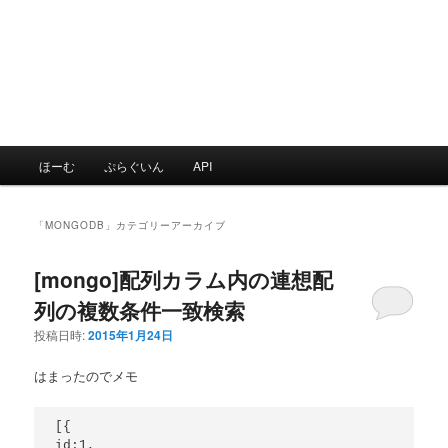
メ
ほーむ
ぷらぐいん
API
イ
ン
メ
「
MONGODB
」カテゴリーアーカイブ
ニ
ュ
[mongo]配列カラム内の連想配
ー
列の複数条件一致検索
投稿日時:
2015年1月24日
はまったのでメモ
[{

id:1,
