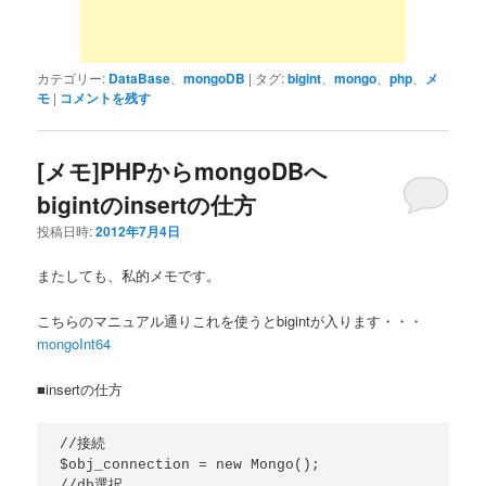
カテゴリー:
DataBase
、
mongoDB
|
タグ:
bigint
、
mongo
、
php
、
メ
モ
|
コメントを残す
[メモ]PHPからmongoDBへ
bigintのinsertの仕方
投稿日時:
2012年7月4日
またしても、私的メモです。
こちらのマニュアル通りこれを使うとbigintが入ります・・・
mongoInt64
■insertの仕方
//接続

$obj_connection = new Mongo();

//db選択
