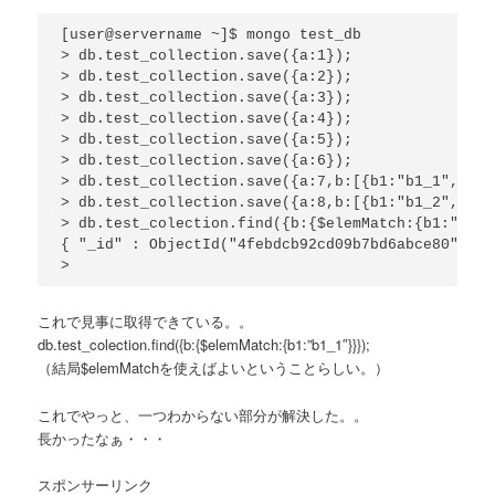
[user@servername ~]$ mongo test_db

> db.test_collection.save({a:1});

> db.test_collection.save({a:2});

> db.test_collection.save({a:3});

> db.test_collection.save({a:4});

> db.test_collection.save({a:5});

> db.test_collection.save({a:6});

> db.test_collection.save({a:7,b:[{b1:"b1_1",b2:"
> db.test_collection.save({a:8,b:[{b1:"b1_2",b2:"
> db.test_colection.find({b:{$elemMatch:{b1:"b1_1
{ "_id" : ObjectId("4febdcb92cd09b7bd6abce80"), "
これで見事に取得できている。。
db.test_colection.find({b:{$elemMatch:{b1:”b1_1″}}});
（結局$elemMatchを使えばよいということらしい。）
これでやっと、一つわからない部分が解決した。。
長かったなぁ・・・
スポンサーリンク