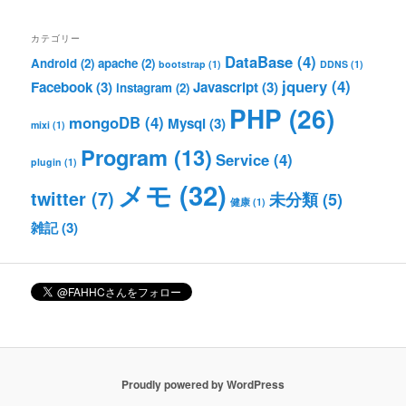
カテゴリー
DataBase
(4)
Android
(2)
apache
(2)
bootstrap
(1)
DDNS
(1)
jquery
(4)
Facebook
(3)
Javascript
(3)
instagram
(2)
PHP
(26)
mongoDB
(4)
Mysql
(3)
mixi
(1)
Program
(13)
Service
(4)
plugin
(1)
メモ
(32)
twitter
(7)
未分類
(5)
健康
(1)
雑記
(3)
Proudly powered by WordPress