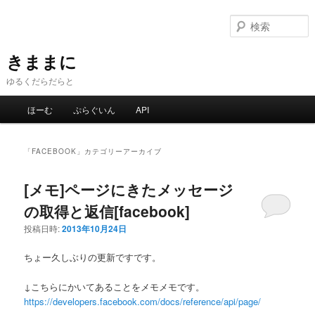
メ
サ
イ
ブ
ン
コ
コ
ン
きままに
ン
テ
ゆるくだらだらと
テ
ン
ン
ツ
メ
ほーむ
ぷらぐいん
API
ツ
へ
イ
へ
移
ン
移
動
メ
「
FACEBOOK
」カテゴリーアーカイブ
動
ニ
ュ
[メモ]ページにきたメッセージ
ー
の取得と返信[facebook]
投稿日時:
2013年10月24日
ちょー久しぶりの更新ですです。
↓こちらにかいてあることをメモメモです。
https://developers.facebook.com/docs/reference/api/page/