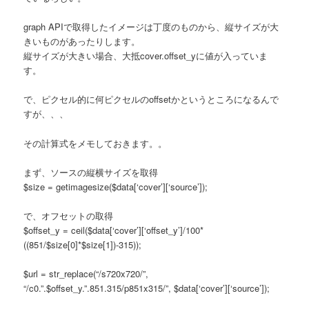
graph APIで取得したイメージは丁度のものから、縦サイズが大
きいものがあったりします。
縦サイズが大きい場合、大抵cover.offset_yに値が入っていま
す。
で、ピクセル的に何ピクセルのoffsetかというところになるんで
すが、、、
その計算式をメモしておきます。。
まず、ソースの縦横サイズを取得
$size = getimagesize($data[‘cover’][‘source’]);
で、オフセットの取得
$offset_y = ceil($data[‘cover’][‘offset_y’]/100*
((851/$size[0]*$size[1])-315));
$url = str_replace(“/s720x720/”,
“/c0.”.$offset_y.”.851.315/p851x315/”, $data[‘cover’][‘source’]);