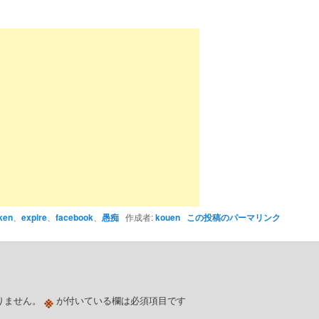
ken
、
expire
、
facebook
、
愚痴
作成者:
kouen
この投稿のパーマリンク
※
りません。
が付いている欄は必須項目です