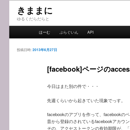
メ
きままに
イ
ン
ゆるくだらだらと
コ
メ
ン
ほーむ
ぷらぐいん
API
イ
テ
ン
ン
メ
投稿日時:
2013年6月27日
ツ
ニ
へ
ュ
移
[facebook]ページのacces
ー
動
今日はまた別の件で・・・
先週くらいから起きていた現象でっす。
facebookのアプリを作って、facebo
昔から登録のされているfacebookアカウ
その、アクセストークンの有効期限が、「