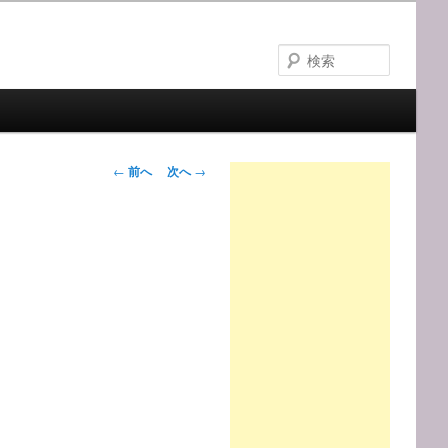
検
索
投
←
前へ
次へ
→
稿
ナ
ビ
ゲ
ー
シ
ョ
ン