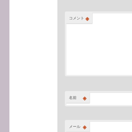
※
コメント
※
名前
※
メール