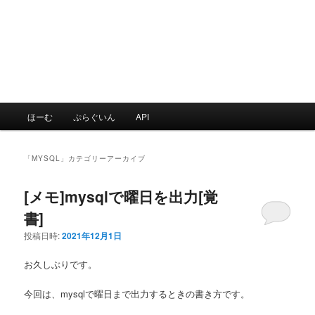
メ
ほーむ
ぷらぐいん
API
イ
ン
メ
「
MYSQL
」カテゴリーアーカイブ
ニ
ュ
[メモ]mysqlで曜日を出力[覚
ー
書]
投稿日時:
2021年12月1日
お久しぶりです。
今回は、mysqlで曜日まで出力するときの書き方です。