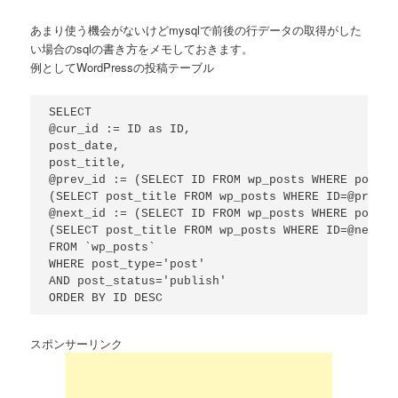
あまり使う機会がないけどmysqlで前後の行データの取得がした
い場合のsqlの書き方をメモしておきます。
例としてWordPressの投稿テーブル
SELECT 

@cur_id := ID as ID,

post_date,

post_title,

@prev_id := (SELECT ID FROM wp_posts WHERE post_t
(SELECT post_title FROM wp_posts WHERE ID=@prev_i
@next_id := (SELECT ID FROM wp_posts WHERE post_t
(SELECT post_title FROM wp_posts WHERE ID=@next_i
FROM `wp_posts`

WHERE post_type='post' 

AND post_status='publish'

ORDER BY ID DESC
スポンサーリンク