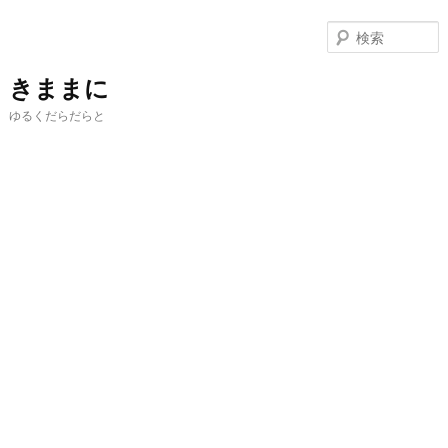
メ
サ
イ
ブ
ン
コ
コ
ン
きままに
ン
テ
ゆるくだらだらと
テ
ン
ン
ツ
ツ
へ
へ
移
移
動
動