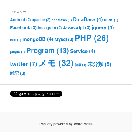
カテゴリー
DataBase
(4)
Android
(2)
apache
(2)
bootstrap
(1)
DDNS
(1)
jquery
(4)
Facebook
(3)
Javascript
(3)
instagram
(2)
PHP
(26)
mongoDB
(4)
Mysql
(3)
mixi
(1)
Program
(13)
Service
(4)
plugin
(1)
メモ
(32)
twitter
(7)
未分類
(5)
健康
(1)
雑記
(3)
Proudly powered by WordPress