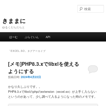
メ
サ
イ
ブ
ン
コ
コ
ン
きままに
ン
テ
ゆるくだらだらと
テ
ン
ン
ツ
メ
ほーむ
ぷらぐいん
API
ツ
へ
イ
へ
移
ン
移
動
メ
「
EXCEL.SO
」タグアーカイブ
動
ニ
ュ
[メモ]PHP8.3.xでlibxlを使える
ー
ようにする
投稿日時:
2024年4月22日
かなり久しぶりです。。
PHP8.3.xでlibxlのphpのextension（excel.so）が上手く入らない
というのがあって、少し調べて入るようになった時のメモです。