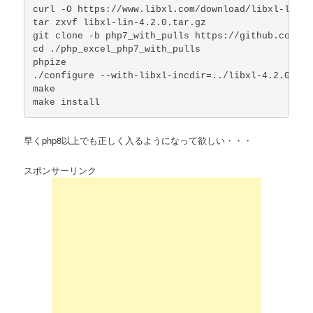
curl -O https://www.libxl.com/download/libxl-lin-4
tar zxvf libxl-lin-4.2.0.tar.gz

git clone -b php7_with_pulls https://github.com/Ja
cd ./php_excel_php7_with_pulls

phpize

./configure --with-libxl-incdir=../libxl-4.2.0/inc
make

早くphp8以上でも正しく入るようになって欲しい・・・
スポンサーリンク