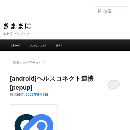
メ
サ
イ
ブ
ン
コ
コ
ン
きままに
ン
テ
ゆるくだらだらと
テ
ン
ン
ツ
メ
ほーむ
ぷらぐいん
API
ツ
へ
イ
へ
移
ン
移
動
メ
「
連携
」タグアーカイブ
動
ニ
ュ
[android]ヘルスコネクト連携
ー
[pepup]
投稿日時:
2025年6月7日