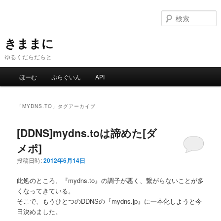
メ
サ
イ
ブ
ン
コ
コ
ン
きままに
ン
テ
ゆるくだらだらと
テ
ン
ン
ツ
メ
ほーむ
ぷらぐいん
API
ツ
へ
イ
へ
移
ン
移
動
メ
「
MYDNS.TO
」タグアーカイブ
動
ニ
ュ
[DDNS]mydns.toは諦めた[ダ
ー
メポ]
投稿日時:
2012年6月14日
此処のところ、『mydns.to』の調子が悪く、繋がらないことが多
くなってきている。
そこで、もうひとつのDDNSの『mydns.jp』に一本化しようと今
日決めました。